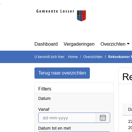
Ga naar de inhoud van deze pagina
Ga naar het zoeken
Ga naar het menu
Dashboard
Vergaderingen
Overzichten
U bevindt zich hier:
Home
Overzichten
Rekenkamer N
Terug naar overzichten
R
Filters
Datum
vanaf
D
Selecteer
2
een
2
Datum tot en met
datum