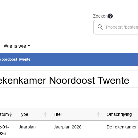
Zoeken
Wie is wie
oordoost Twente
ekenkamer Noordoost Twente
atum
Type
Titel
Omschrijving
2-01-
Jaarplan
Jaarplan 2026
De rekenkamer h
026