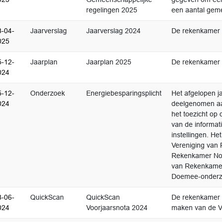
regelingen 2025
een aantal geme
8-04-
Jaarverslag
Jaarverslag 2024
De rekenkamer h
025
5-12-
Jaarplan
Jaarplan 2025
De rekenkamer h
024
5-12-
Onderzoek
Energiebesparingsplicht
Het afgelopen 
024
deelgenomen aa
het toezicht op
van de informati
instellingen. He
Vereniging van
Rekenkamer Noor
van Rekenkamer
Doemee-onderz
8-06-
QuickScan
QuickScan
De rekenkamer 
024
Voorjaarsnota 2024
maken van de Vo