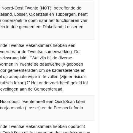
Noord-Oost Twente (NOT), betreffende de
lland, Losser, Oldenzaal en Tubbergen, heeft
 onderzoek te doen naar het functioneren van
ein in drie gemeenten: Dinkelland, Losser en
nde Twentse Rekenkamers hebben een
evoerd naar de Twentse samenwerking. De
eksvraag luidt: “Wat zijn bij de diverse
ormen in Twente de daadwerkelijk geboden
voor gemeenteraden om de kaderstellende en
 op adequate wijze in te vullen (zijn er risico’s
atisch tekort)?” Het onderzoek heeft geleid tot
bevelingen aan de Gemeenteraad.
Noordoost Twente heeft een QuickScan laten
orjaarsnota (Losser) en de Perspectiefnota
nde Twentse Rekenkamers hebben opdracht
QuickScan uit te voeren op de jaarstukken van