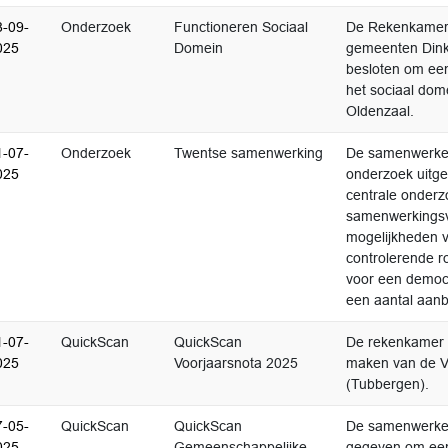
8-09-
Onderzoek
Functioneren Sociaal
De Rekenkamer 
025
Domein
gemeenten Dinke
besloten om een
het sociaal dom
Oldenzaal.
1-07-
Onderzoek
Twentse samenwerking
De samenwerke
025
onderzoek uitg
centrale onderzo
samenwerkingsv
mogelijkheden 
controlerende rol
voor een democr
een aantal aan
1-07-
QuickScan
QuickScan
De rekenkamer 
025
Voorjaarsnota 2025
maken van de Vo
(Tubbergen).
7-05-
QuickScan
QuickScan
De samenwerke
025
Gemeenschappelijke
gegeven om een 