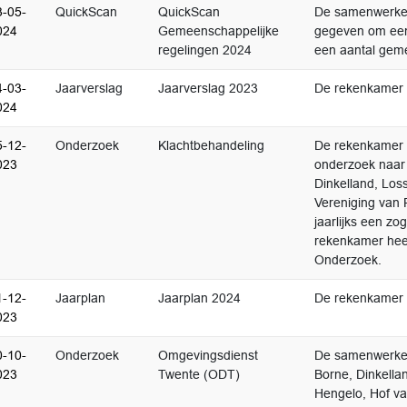
3-05-
QuickScan
QuickScan
De samenwerke
024
Gemeenschappelijke
gegeven om een 
regelingen 2024
een aantal geme
4-03-
Jaarverslag
Jaarverslag 2023
De rekenkamer h
024
5-12-
Onderzoek
Klachtbehandeling
De rekenkamer
023
onderzoek naar
Dinkelland, Los
Vereniging van
jaarlijks een 
rekenkamer heef
Onderzoek.
1-12-
Jaarplan
Jaarplan 2024
De rekenkamer h
023
0-10-
Onderzoek
Omgevingsdienst
De samenwerke
023
Twente (ODT)
Borne, Dinkella
Hengelo, Hof v