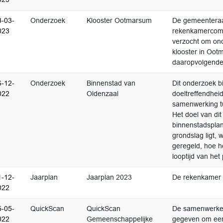
3-03-
Onderzoek
Klooster Ootmarsum
De gemeenteraa
023
rekenkamercomm
verzocht om on
klooster in Oo
daaropvolgende
6-12-
Onderzoek
Binnenstad van
Dit onderzoek bi
022
Oldenzaal
doeltreffendhei
samenwerking t
Het doel van di
binnenstadsplan
grondslag ligt, 
geregeld, hoe h
looptijd van het 
1-12-
Jaarplan
Jaarplan 2023
De rekenkamer h
022
5-05-
QuickScan
QuickScan
De samenwerke
022
Gemeenschappelijke
gegeven om een 