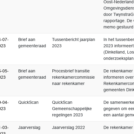
Oost-Nederland
Omgevingsdiens
door TwynstraGu
rapportage. De 
memo gestuurd 
4-07-
Brief aan
Tussenbericht jaarplan
In het tussenber
023
gemeenteraad
2023
2023 informeer
(Dinkelland, Lo
onderzoeksplan
6-05-
Brief aan
Procesbrief transitie
De rekenkamer 
023
gemeenteraad
rekenkamercommissie
informeren over
naar rekenkamer
Rekenkamercomm
gemeenten Dink
9-04-
QuickScan
QuickScan
De samenwerke
023
Gemeenschappelijke
gegeven om een 
regelingen 2023
een aantal geme
1-03-
Jaarverslag
Jaarverslag 2022
De rekenkamer h
023