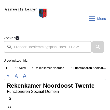
Ga naar de inhoud van deze pagina
Ga naar het zoeken
Ga naar het menu
Menu
Zoeken
U bevindt zich hier:
Home
Overzichten
Rekenkamer Noordoost Twente
Functioneren Sociaal Domein
A
A
A
Rekenkamer Noordoost Twente
Functioneren Sociaal Domein
ID
22