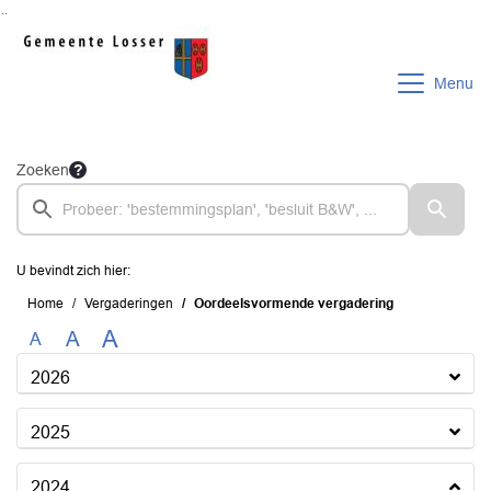
Ga naar de inhoud van deze pagina
Ga naar het zoeken
Ga naar het menu
Menu
Zoeken
U bevindt zich hier:
Home
Vergaderingen
Oordeelsvormende vergadering
A
A
A
2026
2025
2024